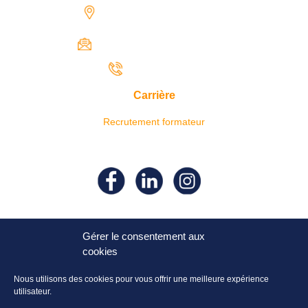
1731 rue Henri-Becquerel,
97122 Baie-Mahault
contact@iresaformation.com
0690 62 65 22
Carrière
Recrutement formateur
Suivez- nous sur nos réseaux
sociaux !
Gérer le consentement aux
cookies
Nous utilisons des cookies pour vous offrir une meilleure expérience
utilisateur.