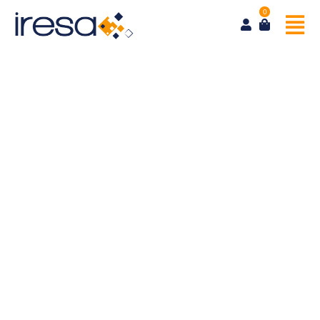
0
Maryse Condé