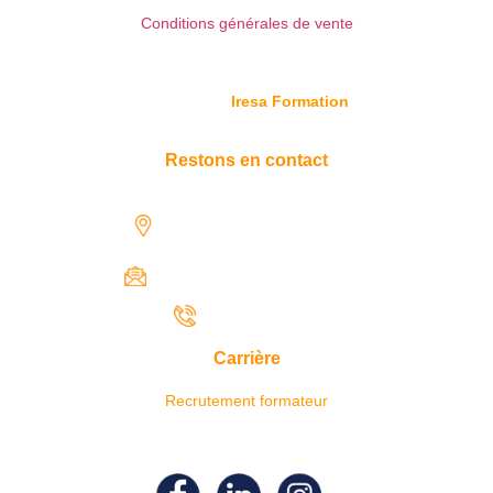
Conditions générales de vente
© Copyright
Iresa Formation
Restons en contact
1731 rue Henri-Becquerel,
97122 Baie-Mahault
contact@iresaformation.com
0690 62 65 22
Carrière
Recrutement formateur