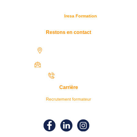
© Copyright
Iresa Formation
Restons en contact
1731 rue Henri-Becquerel,
97122 Baie-Mahault
contact@iresaformation.com
0690 62 65 22
Carrière
Recrutement formateur
Suivez- nous sur nos réseaux