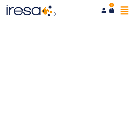
0
Organisez votre évènement
Vous cherchez un lieu inspirant pour votre prochain
événement d’entreprise, séminaire ou formation ?
Notre espace de coworking, disponible en
privatisation, est pensé pour offrir une expérience
unique où créativité et efficacité se rencontrent.