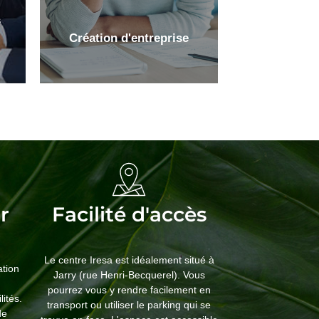
s
Création d'entreprise
Création
d'entreprise
r
Facilité d'accès
Concrétisez votre projet
entrepreneurial
Le centre Iresa est idéalement situé à
ation
Jarry (rue Henri-Becquerel). Vous
Cliquez ici
pourrez vous y rendre facilement en
lités.
transport ou utiliser le parking qui se
de