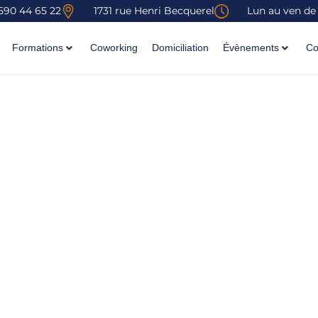
590 44 65 22
1731 rue Henri Becquerel
Lun au ven de
Formations
Coworking
Domiciliation
Évènements
Co
tite et Moyenne Struc
tite et moyenne structure »
gement des équipes
,
des
’entreprise
.