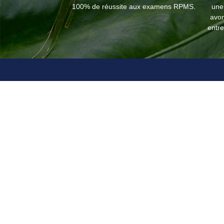
100% de réussite aux examens RPMS.
une
avon
entre