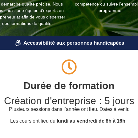
 démarche qualité précise. Nous
compétence ou suivre l'ensembl
Cliquez ici
s choisi une équipe d'experts en
programme.
preneuriat afin de vous dispenser
des formations de qualité.
Accessibilité aux personnes handicapées
Durée de formation
Création d'entreprise : 5 jours
Plusieurs sessions dans l’année ont lieu. Dates à venir.
Les cours ont lieu du
lundi au vendredi de 8h à 16h
.