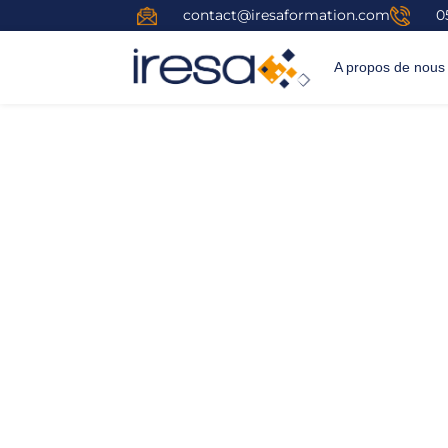
contact@iresaformation.com
0
A propos de nous
Responsable Pe
Une formation en
création d’entreprise.
Les 3 formations du Titre « Responsable pe
vous permettrons de vous former en :
mana
activités commerciales
&
financière de l