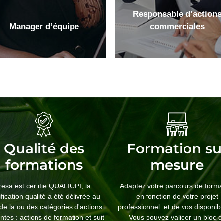
Responsable d’action
Manager d’équipe
commerciales
Responsable
d’actions
commerciales
Mettez en place des
Qualité des
Formation su
stratégies commerciales
formations
mesure
optimales et contribuez à la
hausse des performances
de votre entreprise en
Iresa est certifié QUALIOPI, la
Adaptez votre parcours de form
devenant responsable
ification qualité a été délivrée au
en fonction de votre projet
d’actions commerciales.
e de la ou des catégories d'actions
professionnel. et de vos disponibi
ntes : actions de formation et suit
Vous pouvez valider un bloc 