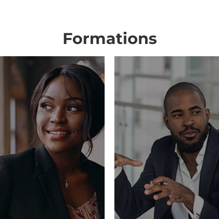
Formations
Manager
d’équipe
Menez vos équipes vers le
succès en devenant
manager.
Cliquez ici