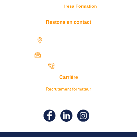
© Copyright
Iresa Formation
Restons en contact
1731 rue Henri-Becquerel,
97122 Baie-Mahault
contact@iresaformation.com
0690 62 65 22
Carrière
Recrutement formateur
Suivez- nous sur nos réseaux
sociaux !