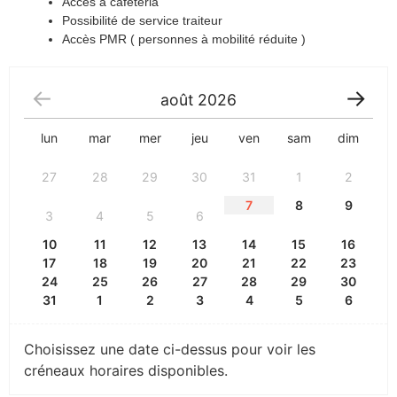
Accès a cafétéria
Possibilité de service traiteur
Accès PMR ( personnes à mobilité réduite )
août
2026
lun
mar
mer
jeu
ven
sam
dim
27
28
29
30
31
1
2
7
8
9
3
4
5
6
10
11
12
13
14
15
16
17
18
19
20
21
22
23
24
25
26
27
28
29
30
31
1
2
3
4
5
6
Choisissez une date ci-dessus pour voir les
créneaux horaires disponibles.