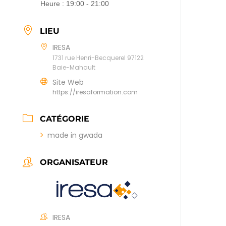
Heure :
19:00 - 21:00
LIEU
IRESA
1731 rue Henri-Becquerel 97122
Baie-Mahault
Site Web
https://iresaformation.com
CATÉGORIE
made in gwada
ORGANISATEUR
IRESA