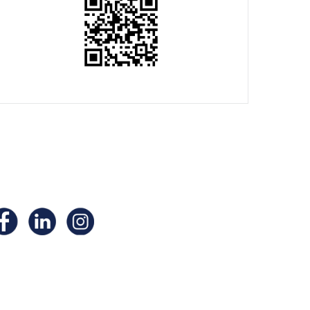
ivez- nous sur nos
éseaux
ciaux !