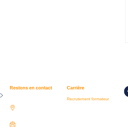
Restons en contact
Carrière
Recrutement formateur
Su
1731 rue Henri-
r
Becquerel,
so
97122 Baie-Mahault
contact@iresaformation.com