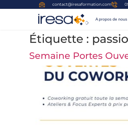
contact@iresaformation.com
0
A propos de nous
Étiquette :
passi
Semaine Portes Ouve