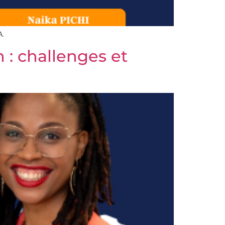
A.
 : challenges et