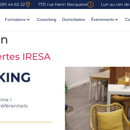
590 44 65 22
1731 rue Henri Becquerel
Lun au ven de
Formations
Coworking
Domiciliation
Évènements
Co
on
rtes IRESA