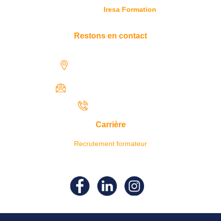
© Copyright
Iresa Formation
Restons en contact
1731 rue Henri-Becquerel,
97122 Baie-Mahault
contact@iresaformation.com
0690 62 65 22
Carrière
Recrutement formateur
Suivez- nous sur nos réseaux
sociaux !