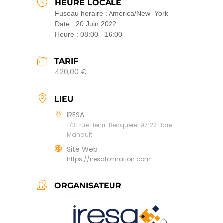
HEURE LOCALE
Fuseau horaire :
America/New_York
Date :
20 Juin 2022
Heure :
08:00 - 16:00
TARIF
420,00 €
LIEU
IRESA
1731 rue Henri-Becquerel 97122 Baie-
Mahault
Site Web
https://iresaformation.com
ORGANISATEUR