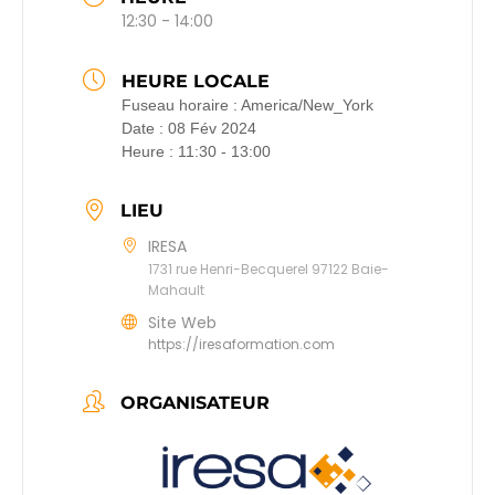
12:30 - 14:00
HEURE LOCALE
Fuseau horaire :
America/New_York
Date :
08 Fév 2024
Heure :
11:30 - 13:00
LIEU
IRESA
1731 rue Henri-Becquerel 97122 Baie-
Mahault
Site Web
https://iresaformation.com
ORGANISATEUR