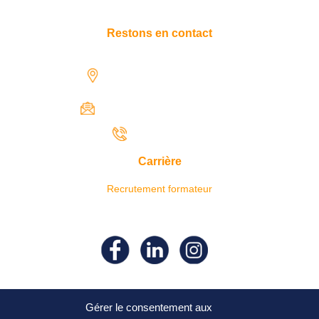
Restons en contact
1731 rue Henri-Becquerel,
97122 Baie-Mahault
contact@iresaformation.com
0690 62 65 22
Carrière
Recrutement formateur
Suivez- nous sur nos réseaux
sociaux !
Gérer le consentement aux