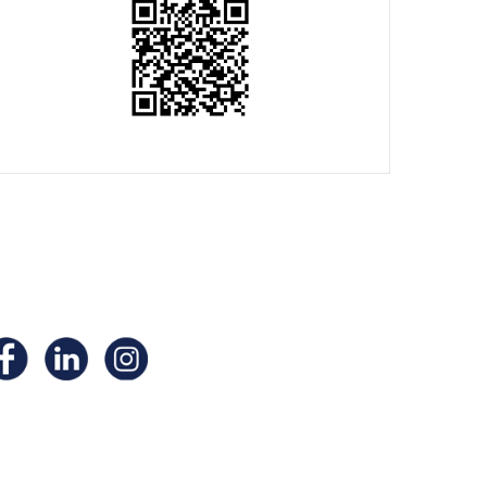
ivez- nous sur nos
éseaux
ciaux !