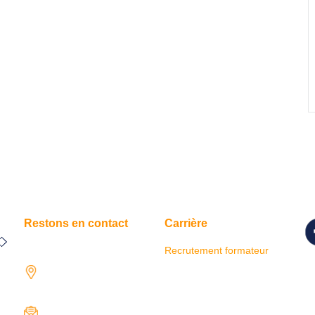
Restons en contact
Carrière
Recrutement formateur
Su
1731 rue Henri-
r
Becquerel,
so
97122 Baie-Mahault
contact@iresaformation.com