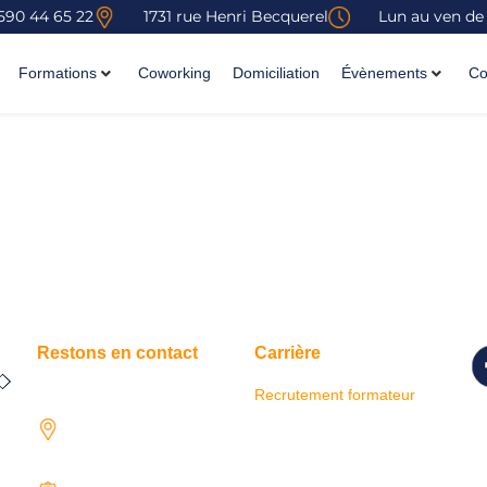
590 44 65 22
1731 rue Henri Becquerel
Lun au ven de
Formations
Coworking
Domiciliation
Évènements
Co
Restons en contact
Carrière
Recrutement formateur
Su
1731 rue Henri-
r
Becquerel,
so
97122 Baie-Mahault