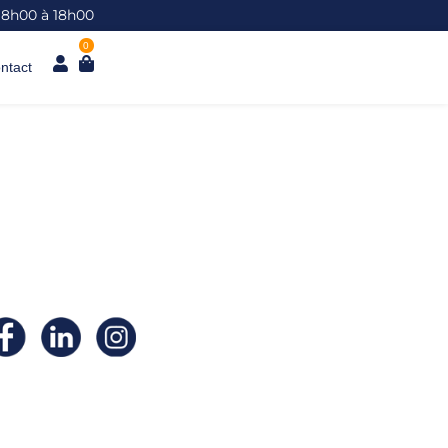
 8h00 à 18h00
0
ntact
ivez- nous sur nos
éseaux
ciaux !