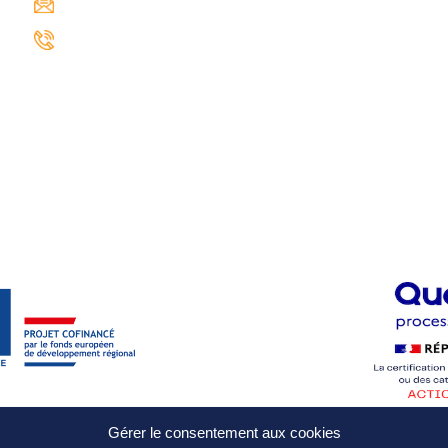
contact@iresaformation.com
0690 62 65 22
Gérer le consentement aux cookies