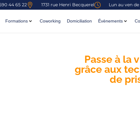
590 44 65 22
1731 rue Henri Becquerel
Lun au ven de
Formations
Coworking
Domiciliation
Évènements
Co
Passe à la 
grâce aux te
de pri
Et si tu étais capable 
(e) à chaque fois tu 
t’expr
Masterclass “Ose