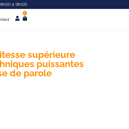
 8h00 à 18h00
0
ntact
vitesse supérieure
chniques puissantes
se de parole
d'être confiant (e) et convaincant
parles à une personne ou que tu
imes en public ?
z prendre la parole et