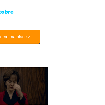
 mémorable”
tobre
2025 – IRESA
serve ma place >