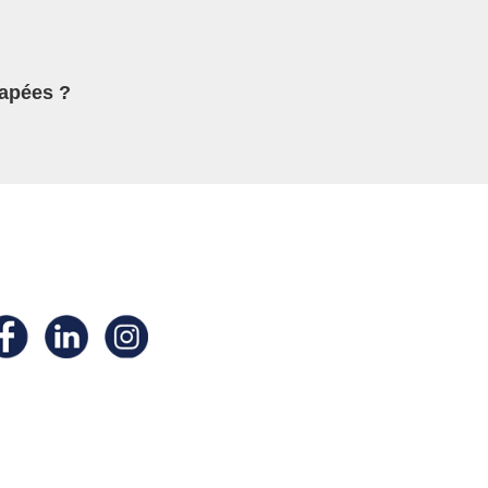
capées ?
ivez- nous sur nos
éseaux
ciaux !