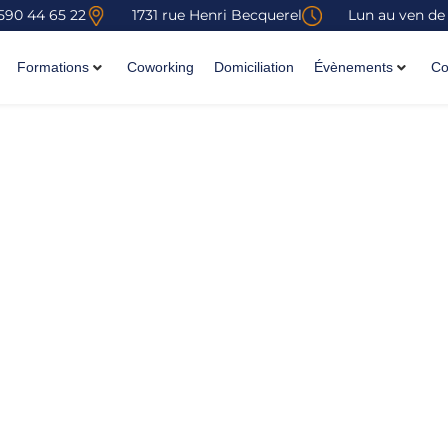
590 44 65 22
1731 rue Henri Becquerel
Lun au ven de
Formations
Coworking
Domiciliation
Évènements
Co
ojet
gnez en efficacité grâce à la