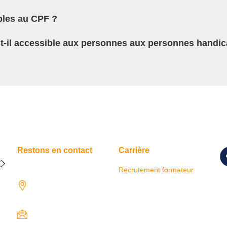
ibles au CPF ?
est-il accessible aux personnes aux personnes handi
Restons en contact
Carrière
Recrutement formateur
Su
1731 rue Henri-
r
Becquerel,
so
97122 Baie-Mahault
contact@iresaformation.com