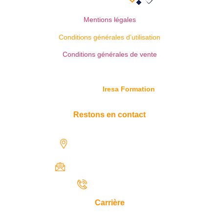
Mentions légales
Conditions générales d’utilisation
Conditions générales de vente
© Copyright
Iresa Formation
Restons en contact
1731 rue Henri-Becquerel,
97122 Baie-Mahault
contact@iresaformation.com
0690 62 65 22
Carrière